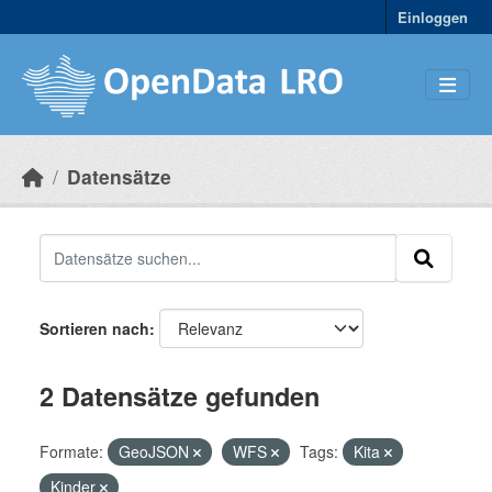
Skip to main content
Einloggen
Datensätze
Sortieren nach
2 Datensätze gefunden
Formate:
GeoJSON
WFS
Tags:
Kita
Kinder