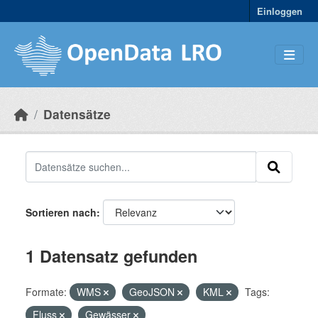
Skip to main content
Einloggen
Datensätze
Sortieren nach
1 Datensatz gefunden
Formate:
WMS
GeoJSON
KML
Tags:
Fluss
Gewässer