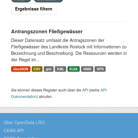
Ergebnisse filtern
Antrangszonen Fließgewässer
Dieser Datensatz umfasst die Antragszonen der
Fließgewässer des Landkreis Rostock mit Informationen zu
Bezeichnung und Beschreibung. Die Ressourcen werden in
der Regel im...
GeoJSON
CSV
gml
KML
XLSX
WMS
WFS
Sie können dieses Register auch über die
API
(siehe
API-
Dokumentation
) abrufen.
Über OpenData LRO
CKAN-API