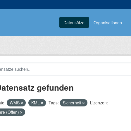
Datensätze
Organisationen
Datensatz gefunden
te:
WMS
KML
Tags:
Sicherheit
Lizenzen:
re (Offen)