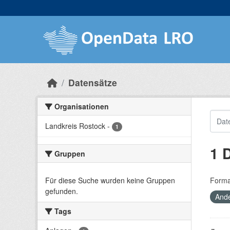
Skip to main content
Datensätze
Organisationen
Landkreis Rostock
-
1
1 
Gruppen
Für diese Suche wurden keine Gruppen
Forma
gefunden.
Ande
Tags