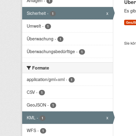
Anlagen
-
1
Über
Es gib
Sicherheit
-
x
1
GeoJ
Umwelt
-
1
Überwachung
-
1
Sie kö
Überwachungsbedürftige
-
1
Formate
application/gml+xml
-
1
CSV
-
1
GeoJSON
-
1
KML
-
x
1
WFS
-
1