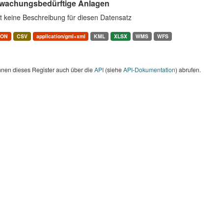
wachungsbedürftige Anlagen
t keine Beschreibung für diesen Datensatz
SON
CSV
application/gml+xml
KML
XLSX
WMS
WFS
nnen dieses Register auch über die
API
(siehe
API-Dokumentation
) abrufen.