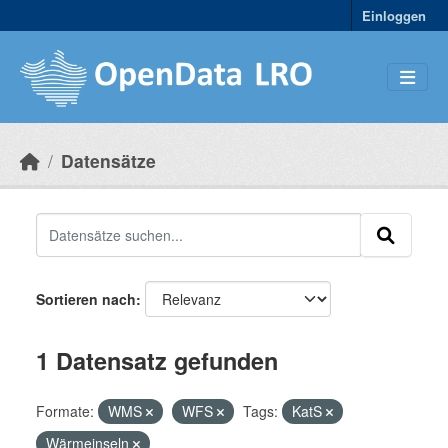
Skip to main content
Einloggen
Datensätze
Sortieren nach
1 Datensatz gefunden
Formate:
WMS
WFS
Tags:
KatS
Wärmeinseln