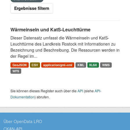
Ergebnisse filtern
Wärmeinseln und KatS-Leuchttürme
Dieser Datensatz umfasst die Wärmeinseln und KatS-
Leuchttürme des Landkreis Rostock mit Informationen zu
Bezeichnung und Beschreibung. Die Ressourcen werden in
der Regel im...
GeoJSON
CSV
application/gml+xml
KML
XLSX
WMS
WFS
Sie können dieses Register auch über die
API
(siehe
API-
Dokumentation
) abrufen.
Über OpenData LRO
CKAN-API