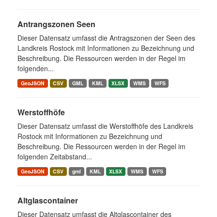
Antrangszonen Seen
Dieser Datensatz umfasst die Antragszonen der Seen des
Landkreis Rostock mit Informationen zu Bezeichnung und
Beschreibung. Die Ressourcen werden in der Regel im
folgenden...
GeoJSON
CSV
GML
KML
XLSX
WMS
WFS
Werstoffhöfe
Dieser Datensatz umfasst die Werstoffhöfe des Landkreis
Rostock mit Informationen zu Bezeichnung und
Beschreibung. Die Ressourcen werden in der Regel im
folgenden Zeitabstand...
GeoJSON
CSV
gml
KML
XLSX
WMS
WFS
Altglascontainer
Dieser Datensatz umfasst die Altglascontainer des