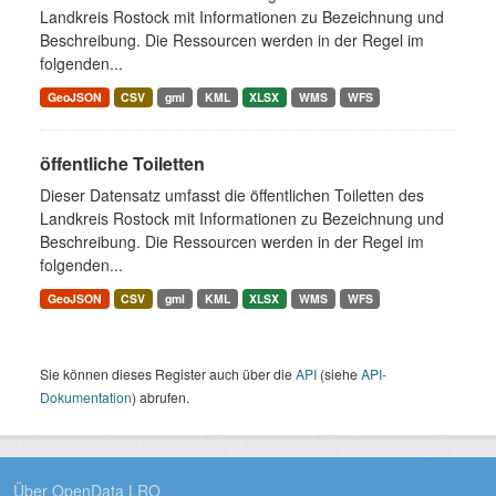
Landkreis Rostock mit Informationen zu Bezeichnung und
Beschreibung. Die Ressourcen werden in der Regel im
folgenden...
GeoJSON
CSV
gml
KML
XLSX
WMS
WFS
öffentliche Toiletten
Dieser Datensatz umfasst die öffentlichen Toiletten des
Landkreis Rostock mit Informationen zu Bezeichnung und
Beschreibung. Die Ressourcen werden in der Regel im
folgenden...
GeoJSON
CSV
gml
KML
XLSX
WMS
WFS
Sie können dieses Register auch über die
API
(siehe
API-
Dokumentation
) abrufen.
Über OpenData LRO