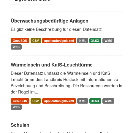
Überwachungsbedürftige Anlagen
Es gibt keine Beschreibung für diesen Datensatz
GeoJSON
CSV
application/gml+xml
KML
XLSX
WMS
WFS
Wärmeinseln und KatS-Leuchttürme
Dieser Datensatz umfasst die Wärmeinseln und KatS-
Leuchttürme des Landkreis Rostock mit Informationen zu
Bezeichnung und Beschreibung. Die Ressourcen werden in
der Regel im...
GeoJSON
CSV
application/gml+xml
KML
XLSX
WMS
WFS
Schulen