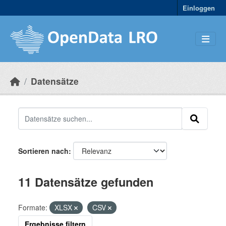
Skip to main content
Einloggen
Datensätze
Sortieren nach
11 Datensätze gefunden
Formate:
XLSX
CSV
Ergebnisse filtern