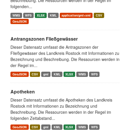
Beschreibung. Die Ressourcen werden in der Regel im
folgenden...
WMS
WFS
XLSX
KML
application/gml+xml
CSV
GeoJSON
Antrangszonen Fließgewässer
Dieser Datensatz umfasst die Antragszonen der
Fließgewässer des Landkreis Rostock mit Informationen zu
Bezeichnung und Beschreibung. Die Ressourcen werden in
der Regel im...
GeoJSON
CSV
gml
KML
XLSX
WMS
WFS
Apotheken
Dieser Datensatz umfasst die Apotheken des Landkreis
Rostock mit Informationen zu Bezeichnung und
Beschreibung. Die Ressourcen werden in der Regel im
folgenden Zeitabstand...
GeoJSON
CSV
gml
KML
XLSX
WMS
WFS