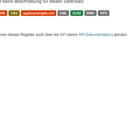
t keine Beschreibung für diesen Datensatz
SON
CSV
application/gml+xml
KML
XLSX
WMS
WFS
nnen dieses Register auch über die
API
(siehe
API-Dokumentation
) abrufen.