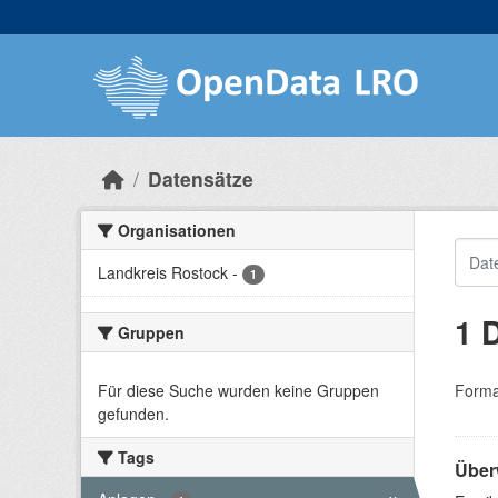
Skip to main content
Datensätze
Organisationen
Landkreis Rostock
-
1
1 
Gruppen
Für diese Suche wurden keine Gruppen
Forma
gefunden.
Tags
Über