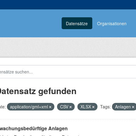
Datensätze
Organisationen
Datensatz gefunden
te:
application/gml+xml
CSV
XLSX
Tags:
Anlagen
wachungsbedürftige Anlagen