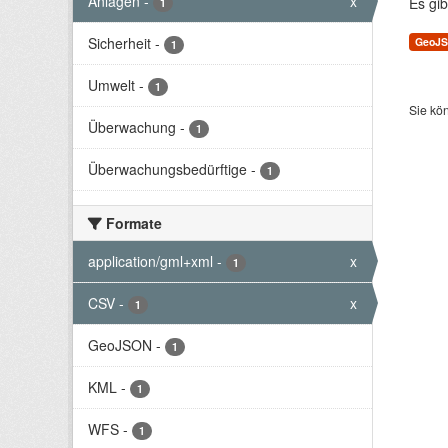
Anlagen
-
x
Es gib
1
Sicherheit
-
GeoJ
1
Umwelt
-
1
Sie kö
Überwachung
-
1
Überwachungsbedürftige
-
1
Formate
application/gml+xml
-
x
1
CSV
-
x
1
GeoJSON
-
1
KML
-
1
WFS
-
1