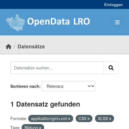
Skip to main content
Einloggen
Datensätze
Sortieren nach
1 Datensatz gefunden
Formate:
application/gml+xml
CSV
XLSX
Tags:
Bildung