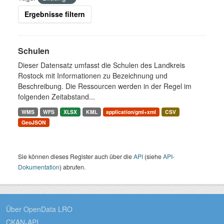
Ergebnisse filtern
Schulen
Dieser Datensatz umfasst die Schulen des Landkreis
Rostock mit Informationen zu Bezeichnung und
Beschreibung. Die Ressourcen werden in der Regel im
folgenden Zeitabstand...
WMS
WFS
XLSX
KML
application/gml+xml
CSV
GeoJSON
Sie können dieses Register auch über die
API
(siehe
API-
Dokumentation
) abrufen.
Über OpenData LRO
CKAN-API