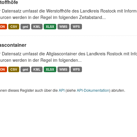
toffhöfe
r Datensatz umfasst die Werstoffhöfe des Landkreis Rostock mit Infor
urcen werden in der Regel im folgenden Zeitabstand...
SON
CSV
gml
KML
XLSX
WMS
WFS
ascontainer
r Datensatz umfasst die Altglascontainer des Landkreis Rostock mit I
urcen werden in der Regel im folgenden...
SON
CSV
gml
KML
XLSX
WMS
WFS
nnen dieses Register auch über die
API
(siehe
API-Dokumentation
) abrufen.