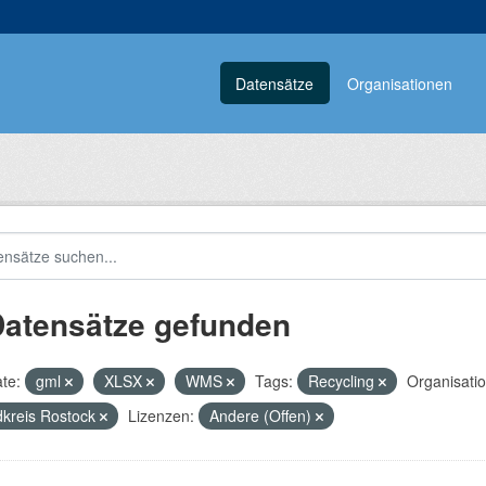
Datensätze
Organisationen
Datensätze gefunden
te:
gml
XLSX
WMS
Tags:
Recycling
Organisati
kreis Rostock
Lizenzen:
Andere (Offen)