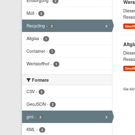
Entsorgung
-
2
Wers
Diese
Müll
-
2
Resso
Recycling
-
x
2
GeoJ
Altglas
-
1
Altgl
Container
-
1
Diese
Resso
Wertstoffhof
-
1
GeoJ
Formate
Sie kö
CSV
-
2
GeoJSON
-
2
gml
-
x
2
KML
-
2