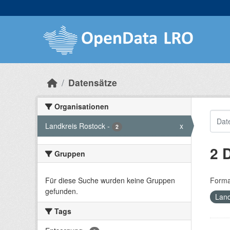
Skip to main content
Datensätze
Organisationen
Landkreis Rostock
-
x
2
2 
Gruppen
Für diese Suche wurden keine Gruppen
Forma
gefunden.
Land
Tags