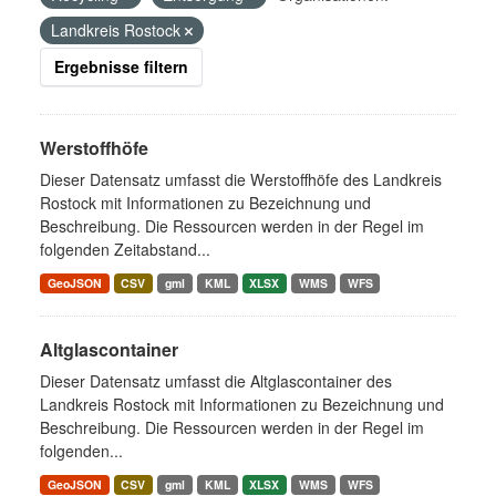
Landkreis Rostock
Ergebnisse filtern
Werstoffhöfe
Dieser Datensatz umfasst die Werstoffhöfe des Landkreis
Rostock mit Informationen zu Bezeichnung und
Beschreibung. Die Ressourcen werden in der Regel im
folgenden Zeitabstand...
GeoJSON
CSV
gml
KML
XLSX
WMS
WFS
Altglascontainer
Dieser Datensatz umfasst die Altglascontainer des
Landkreis Rostock mit Informationen zu Bezeichnung und
Beschreibung. Die Ressourcen werden in der Regel im
folgenden...
GeoJSON
CSV
gml
KML
XLSX
WMS
WFS