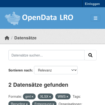
Skip to main content
Einloggen
Datensätze
Sortieren nach
2 Datensätze gefunden
Formate:
gml
XLSX
WMS
Tags:
Recycling
Entsorgung
Organisationen: