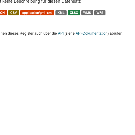
t keine Beschreibung für diesen Datensatz
SON
CSV
application/gml+xml
KML
XLSX
WMS
WFS
nnen dieses Register auch über die
API
(siehe
API-Dokumentation
) abrufen.