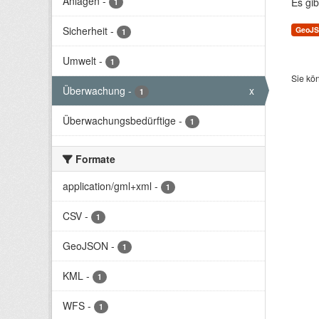
Anlagen
-
Es gib
1
Sicherheit
-
GeoJ
1
Umwelt
-
1
Sie kö
Überwachung
-
x
1
Überwachungsbedürftige
-
1
Formate
application/gml+xml
-
1
CSV
-
1
GeoJSON
-
1
KML
-
1
WFS
-
1