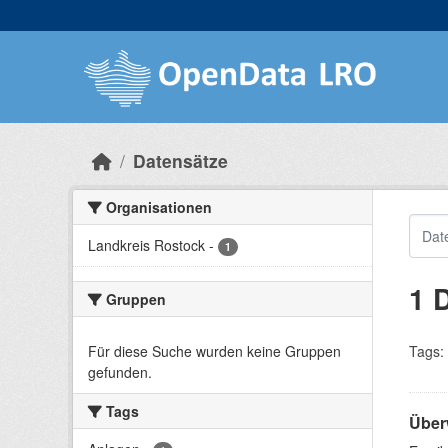
Skip to main content
Datensätze
Organisationen
Landkreis Rostock
-
1
1 
Gruppen
Für diese Suche wurden keine Gruppen
Tags:
gefunden.
Tags
Über