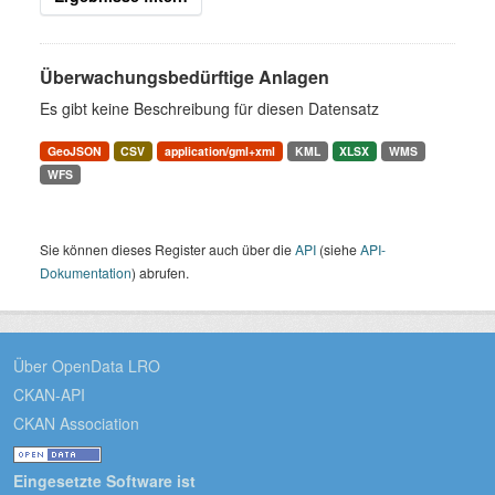
Überwachungsbedürftige Anlagen
Es gibt keine Beschreibung für diesen Datensatz
GeoJSON
CSV
application/gml+xml
KML
XLSX
WMS
WFS
Sie können dieses Register auch über die
API
(siehe
API-
Dokumentation
) abrufen.
Über OpenData LRO
CKAN-API
CKAN Association
Eingesetzte Software ist