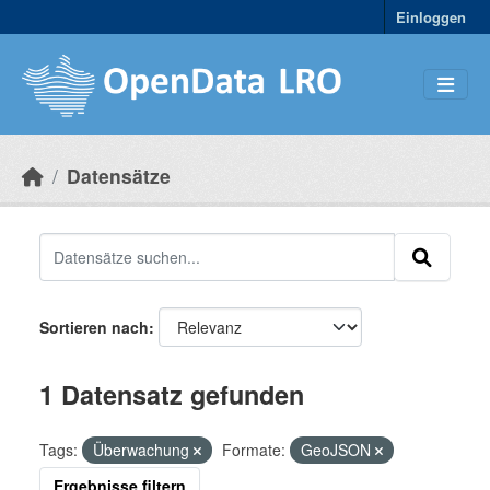
Skip to main content
Einloggen
Datensätze
Sortieren nach
1 Datensatz gefunden
Tags:
Überwachung
Formate:
GeoJSON
Ergebnisse filtern