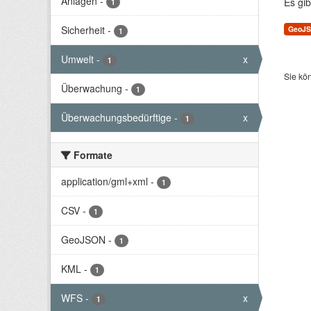
Anlagen
-
Es gib
1
Sicherheit
-
GeoJ
1
Umwelt
-
x
1
Sie kö
Überwachung
-
1
Überwachungsbedürftige
-
x
1
Formate
application/gml+xml
-
1
CSV
-
1
GeoJSON
-
1
KML
-
1
WFS
-
x
1