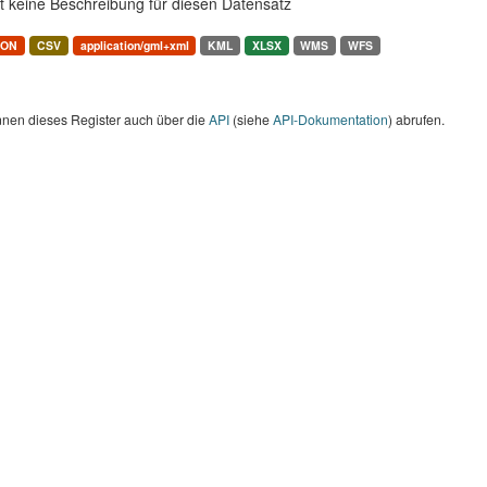
t keine Beschreibung für diesen Datensatz
SON
CSV
application/gml+xml
KML
XLSX
WMS
WFS
nnen dieses Register auch über die
API
(siehe
API-Dokumentation
) abrufen.