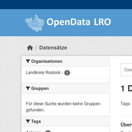
Skip to main content
Datensätze
Organisationen
Landkreis Rostock
-
1
1 
Gruppen
Für diese Suche wurden keine Gruppen
Tags:
gefunden.
Tags
Über