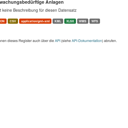
wachungsbedürftige Anlagen
t keine Beschreibung für diesen Datensatz
SON
CSV
application/gml+xml
KML
XLSX
WMS
WFS
nnen dieses Register auch über die
API
(siehe
API-Dokumentation
) abrufen.