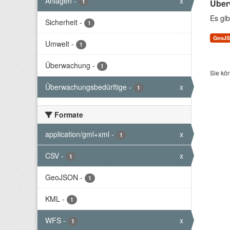
Anlagen
-
x
1
Über
Es gib
Sicherheit
-
1
GeoJ
Umwelt
-
1
Überwachung
-
1
Sie kö
Überwachungsbedürftige
-
x
1
Formate
application/gml+xml
-
x
1
CSV
-
x
1
GeoJSON
-
1
KML
-
1
WFS
-
x
1