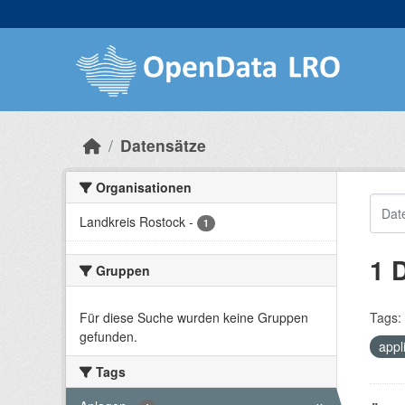
Skip to main content
Datensätze
Organisationen
Landkreis Rostock
-
1
1 
Gruppen
Für diese Suche wurden keine Gruppen
Tags:
gefunden.
appl
Tags