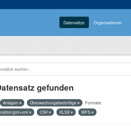
Datensätze
Organisationen
Datensatz gefunden
Anlagen
Überwachungsbedürftige
Formate:
ication/gml+xml
CSV
XLSX
WFS