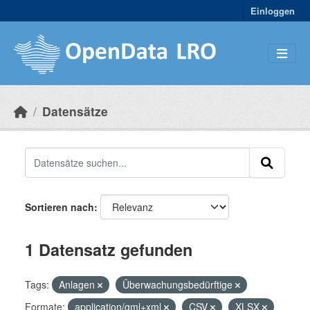
Skip to main content
Einloggen
Datensätze
Sortieren nach
1 Datensatz gefunden
Tags:
Anlagen
Überwachungsbedürftige
Formate:
application/gml+xml
CSV
XLSX