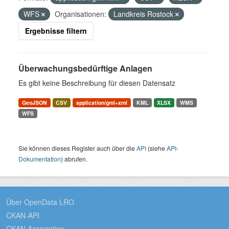
WFS
Organisationen:
Landkreis Rostock
Ergebnisse filtern
Überwachungsbedürftige Anlagen
Es gibt keine Beschreibung für diesen Datensatz
GeoJSON
CSV
application/gml+xml
KML
XLSX
WMS
WFS
Sie können dieses Register auch über die
API
(siehe
API-
Dokumentation
) abrufen.
Über OpenData LRO
CKAN-API
CKAN Association