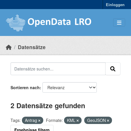
Skip to main content
Einloggen
Datensätze
Sortieren nach
2 Datensätze gefunden
Tags:
Antrag
Formate:
KML
GeoJSON
Ergebnisse filtern