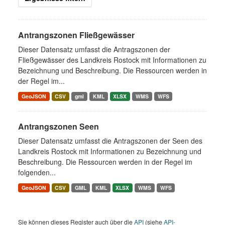
Antrangszonen Fließgewässer
Dieser Datensatz umfasst die Antragszonen der
Fließgewässer des Landkreis Rostock mit Informationen zu
Bezeichnung und Beschreibung. Die Ressourcen werden in
der Regel im...
GeoJSON
CSV
gml
KML
XLSX
WMS
WFS
Antrangszonen Seen
Dieser Datensatz umfasst die Antragszonen der Seen des
Landkreis Rostock mit Informationen zu Bezeichnung und
Beschreibung. Die Ressourcen werden in der Regel im
folgenden...
GeoJSON
CSV
GML
KML
XLSX
WMS
WFS
Sie können dieses Register auch über die
API
(siehe
API-