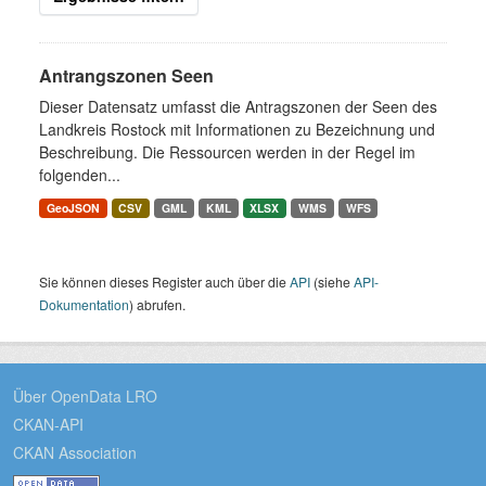
Antrangszonen Seen
Dieser Datensatz umfasst die Antragszonen der Seen des
Landkreis Rostock mit Informationen zu Bezeichnung und
Beschreibung. Die Ressourcen werden in der Regel im
folgenden...
GeoJSON
CSV
GML
KML
XLSX
WMS
WFS
Sie können dieses Register auch über die
API
(siehe
API-
Dokumentation
) abrufen.
Über OpenData LRO
CKAN-API
CKAN Association