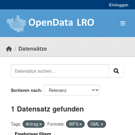
Skip to main content
Einloggen
Datensätze
Sortieren nach
1 Datensatz gefunden
Tags:
Antrag
Formate:
WFS
GML
Ergebnisse filtern