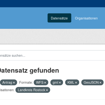
Datensätze
Organisationen
Datensatz gefunden
Antrag
Formate:
WFS
gml
KML
GeoJSON
isationen:
Landkreis Rostock