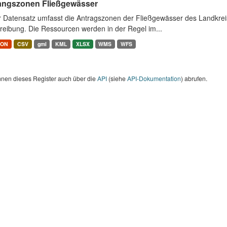
angszonen Fließgewässer
r Datensatz umfasst die Antragszonen der Fließgewässer des Landkrei
reibung. Die Ressourcen werden in der Regel im...
SON
CSV
gml
KML
XLSX
WMS
WFS
nnen dieses Register auch über die
API
(siehe
API-Dokumentation
) abrufen.