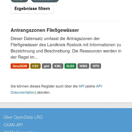
Ergebnisse filtern
Antrangszonen Fließgewässer
Dieser Datensatz umfasst die Antragszonen der
Fließgewässer des Landkreis Rostock mit Informationen zu
Bezeichnung und Beschreibung. Die Ressourcen werden in
der Regel im...
GeoJSON
CSV
gml
KML
XLSX
WMS
WFS
Sie können dieses Register auch über die
API
(siehe
API-
Dokumentation
) abrufen.
Über OpenData LRO
CKAN-API