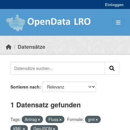
Skip to main content
Einloggen
Datensätze
Sortieren nach
1 Datensatz gefunden
Tags:
Antrag
Fluss
Formate:
gml
KML
GeoJSON