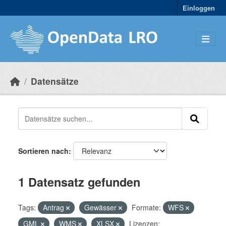
Skip to main content
Einloggen
Datensätze
Sortieren nach
1 Datensatz gefunden
Tags:
Antrag
Gewässer
Formate:
WFS
GML
WMS
XLSX
Lizenzen: