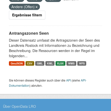
Andere (Offen)
Ergebnisse filtern
Antrangszonen Seen
Dieser Datensatz umfasst die Antragszonen der Seen des
Landkreis Rostock mit Informationen zu Bezeichnung und
Beschreibung. Die Ressourcen werden in der Regel im
folgenden...
GeoJSON
CSV
GML
KML
XLSX
WMS
WFS
Sie können dieses Register auch über die
API
(siehe
API-
Dokumentation
) abrufen.
Über OpenData LRO