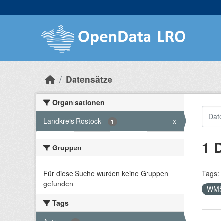
Skip to main content
Datensätze
Organisationen
Landkreis Rostock
-
x
1
1 
Gruppen
Für diese Suche wurden keine Gruppen
Tags:
gefunden.
WM
Tags