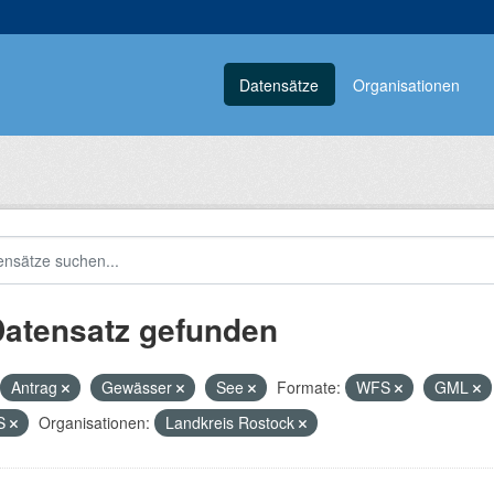
Datensätze
Organisationen
Datensatz gefunden
Antrag
Gewässer
See
Formate:
WFS
GML
S
Organisationen:
Landkreis Rostock