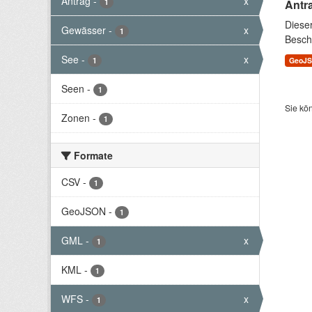
Antrag
-
x
1
Antr
Diese
Gewässer
-
x
1
Besch
See
-
x
1
GeoJ
Seen
-
1
Sie kö
Zonen
-
1
Formate
CSV
-
1
GeoJSON
-
1
GML
-
x
1
KML
-
1
WFS
-
x
1