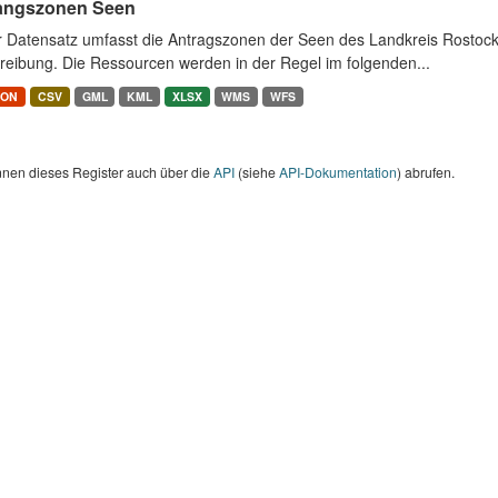
angszonen Seen
r Datensatz umfasst die Antragszonen der Seen des Landkreis Rostock
reibung. Die Ressourcen werden in der Regel im folgenden...
SON
CSV
GML
KML
XLSX
WMS
WFS
nnen dieses Register auch über die
API
(siehe
API-Dokumentation
) abrufen.