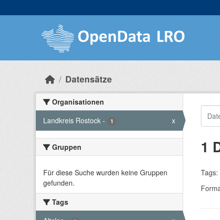
Skip to main content
Datensätze
Organisationen
Landkreis Rostock
-
x
1
1 
Gruppen
Für diese Suche wurden keine Gruppen
Tags:
gefunden.
Forma
Tags