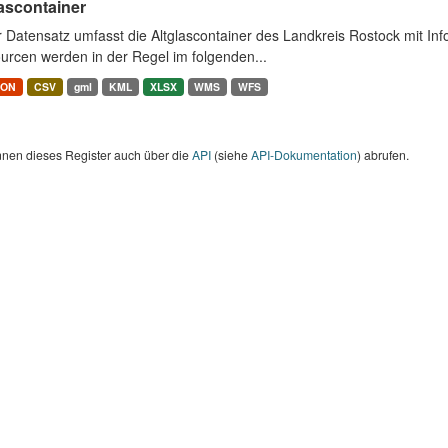
ascontainer
r Datensatz umfasst die Altglascontainer des Landkreis Rostock mit I
urcen werden in der Regel im folgenden...
SON
CSV
gml
KML
XLSX
WMS
WFS
nnen dieses Register auch über die
API
(siehe
API-Dokumentation
) abrufen.