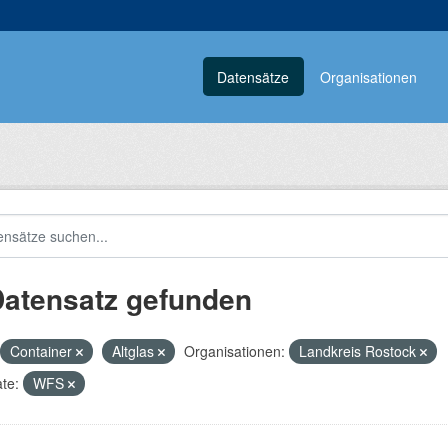
Datensätze
Organisationen
Datensatz gefunden
Container
Altglas
Organisationen:
Landkreis Rostock
te:
WFS