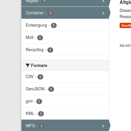
Altglas
-
x
1
Altgl
Diese
Container
-
x
1
Resso
Entsorgung
-
1
GeoJ
Müll
-
1
Sie kö
Recycling
-
1
Formate
CSV
-
1
GeoJSON
-
1
gml
-
1
KML
-
1
WFS
-
x
1