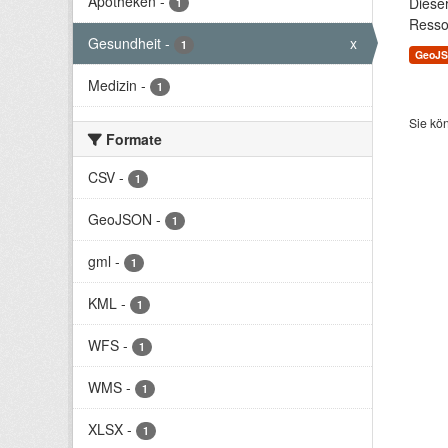
Apotheken
-
Diese
1
Resso
Gesundheit
-
x
1
GeoJ
Medizin
-
1
Sie kö
Formate
CSV
-
1
GeoJSON
-
1
gml
-
1
KML
-
1
WFS
-
1
WMS
-
1
XLSX
-
1