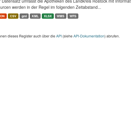
r Datensatz umfasst die Apotheken des Landkreis Rostock mit Informa
urcen werden in der Regel im folgenden Zeitabstand...
SON
CSV
gml
KML
XLSX
WMS
WFS
nnen dieses Register auch über die
API
(siehe
API-Dokumentation
) abrufen.