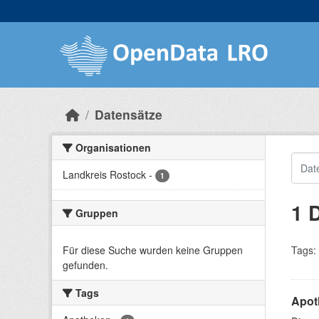
Skip to main content
Datensätze
Organisationen
Landkreis Rostock
-
1
1 
Gruppen
Für diese Suche wurden keine Gruppen
Tags:
gefunden.
Tags
Apot