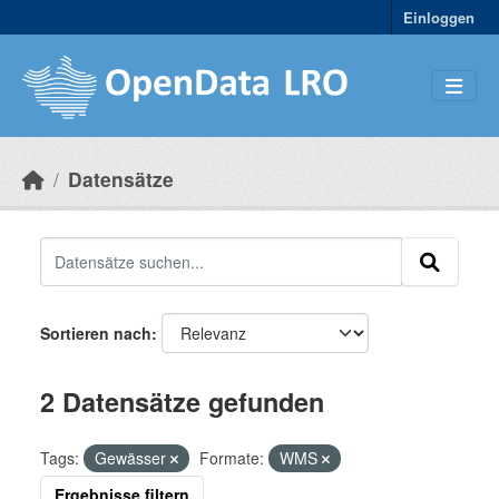
Skip to main content
Einloggen
Datensätze
Sortieren nach
2 Datensätze gefunden
Tags:
Gewässer
Formate:
WMS
Ergebnisse filtern