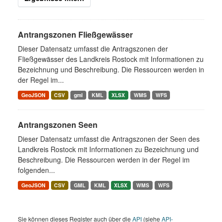
Antrangszonen Fließgewässer
Dieser Datensatz umfasst die Antragszonen der
Fließgewässer des Landkreis Rostock mit Informationen zu
Bezeichnung und Beschreibung. Die Ressourcen werden in
der Regel im...
GeoJSON
CSV
gml
KML
XLSX
WMS
WFS
Antrangszonen Seen
Dieser Datensatz umfasst die Antragszonen der Seen des
Landkreis Rostock mit Informationen zu Bezeichnung und
Beschreibung. Die Ressourcen werden in der Regel im
folgenden...
GeoJSON
CSV
GML
KML
XLSX
WMS
WFS
Sie können dieses Register auch über die
API
(siehe
API-