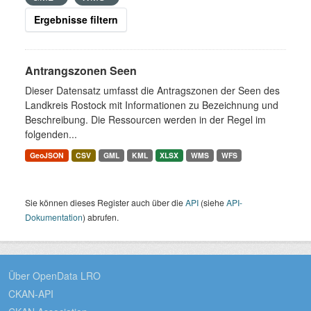
Ergebnisse filtern
Antrangszonen Seen
Dieser Datensatz umfasst die Antragszonen der Seen des
Landkreis Rostock mit Informationen zu Bezeichnung und
Beschreibung. Die Ressourcen werden in der Regel im
folgenden...
GeoJSON
CSV
GML
KML
XLSX
WMS
WFS
Sie können dieses Register auch über die
API
(siehe
API-
Dokumentation
) abrufen.
Über OpenData LRO
CKAN-API