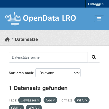
Skip to main content
Einloggen
Datensätze
Sortieren nach
1 Datensatz gefunden
Tags:
Gewässer
See
Formate:
WFS
GML
WMS