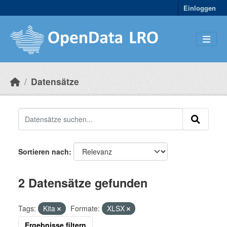
Skip to main content
Einloggen
Datensätze
Sortieren nach
2 Datensätze gefunden
Tags:
Kita
Formate:
XLSX
Ergebnisse filtern