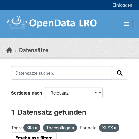
Skip to main content
Einloggen
Datensätze
Sortieren nach
1 Datensatz gefunden
Tags:
Kita
Tagespflege
Formate:
XLSX
Ergebnisse filtern