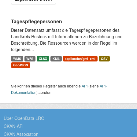
Tagespflegepersonen
Dieser Datensatz umfasst die Tagespflegepersonen des
Landkreis Rostock mit Informationen zu Bezeichnung und
Beschreibung. Die Ressourcen werden in der Regel im
folgenden...
WMS
WFS
XLSX
KML
application/gml+xml
CSV
GeoJSON
Sie können dieses Register auch über die
API
(siehe
API-
Dokumentation
) abrufen.
Über OpenData LRO
CKAN-API
CKAN Association