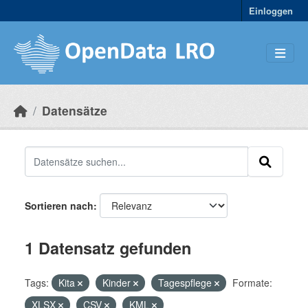
Skip to main content
Einloggen
Datensätze
Sortieren nach
1 Datensatz gefunden
Tags:
Kita
Kinder
Tagespflege
Formate:
XLSX
CSV
KML