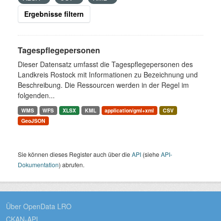
Ergebnisse filtern
Tagespflegepersonen
Dieser Datensatz umfasst die Tagespflegepersonen des
Landkreis Rostock mit Informationen zu Bezeichnung und
Beschreibung. Die Ressourcen werden in der Regel im
folgenden...
WMS
WFS
XLSX
KML
application/gml+xml
CSV
GeoJSON
Sie können dieses Register auch über die
API
(siehe
API-
Dokumentation
) abrufen.
Über OpenData LRO
CKAN-API