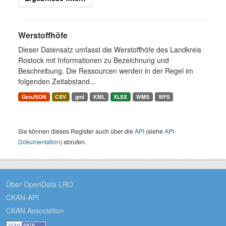
Werstoffhöfe
Dieser Datensatz umfasst die Werstoffhöfe des Landkreis
Rostock mit Informationen zu Bezeichnung und
Beschreibung. Die Ressourcen werden in der Regel im
folgenden Zeitabstand...
GeoJSON
CSV
gml
KML
XLSX
WMS
WFS
Sie können dieses Register auch über die
API
(siehe
API-
Dokumentation
) abrufen.
Über OpenData LRO
CKAN-API
CKAN Association