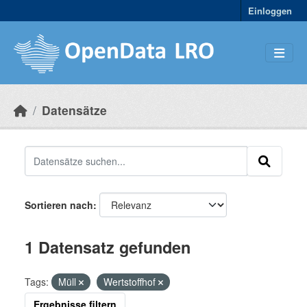
Skip to main content
Einloggen
Datensätze
Sortieren nach
1 Datensatz gefunden
Tags:
Müll
Wertstoffhof
Ergebnisse filtern