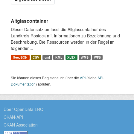
Altglascontainer
Dieser Datensatz umfasst die Altglascontainer des
Landkreis Rostock mit Informationen zu Bezeichnung und
Beschreibung. Die Ressourcen werden in der Regel im
folgenden...
GeoJSON
CSV
gml
KML
XLSX
WMS
WFS
Sie können dieses Register auch über die
API
(siehe
API-
Dokumentation
) abrufen.
Über OpenData LRO
CKAN-API
CKAN Association