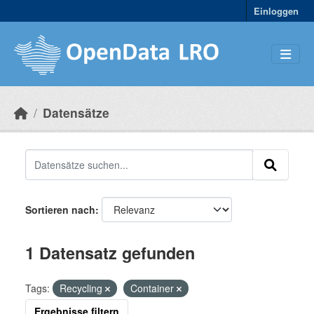
Skip to main content
Einloggen
Datensätze
Sortieren nach
1 Datensatz gefunden
Tags:
Recycling
Container
Ergebnisse filtern