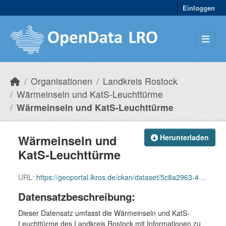
Skip to main content
Einloggen
Organisationen
Landkreis Rostock
Wärmeinseln und KatS-Leuchttürme
Wärmeinseln und KatS-Leuchttürme
Wärmeinseln und
Herunterladen
KatS-Leuchttürme
URL:
https://geoportal.lkros.de/ckan/dataset/5c8a2963-448f-4919-9c4b-4a8b111b6c26/resource/11953db2-f703-4c2c-9a04-6a46bce96b60/download/waermeinseln_kats_leuchttuerme.gml
Datensatzbeschreibung:
Dieser Datensatz umfasst die Wärmeinseln und KatS-
Leuchttürme des Landkreis Rostock mit Informationen zu