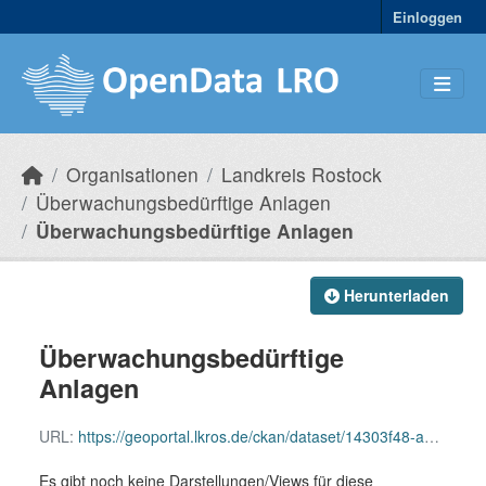
Skip to main content
Einloggen
Organisationen
Landkreis Rostock
Überwachungsbedürftige Anlagen
Überwachungsbedürftige Anlagen
Herunterladen
Überwachungsbedürftige
Anlagen
URL:
https://geoportal.lkros.de/ckan/dataset/14303f48-a2c0-4b7a-b5f0-cce48d2f5d2c/resource/48a92884-db76-4ec2-8501-4306e1fc9b06/download/ueberwachungsbeduerftige_anlagen.gml
Es gibt noch keine Darstellungen/Views für diese