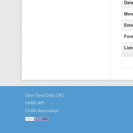
Date
Meta
Erste
For
Lize
Über OpenData LRO
CKAN-API
CKAN Association