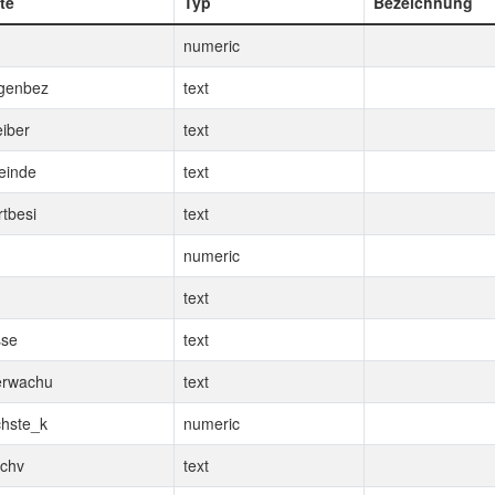
te
Typ
Bezeichnung
numeric
genbez
text
eiber
text
einde
text
rtbesi
text
numeric
text
sse
text
erwachu
text
hste_k
numeric
chv
text