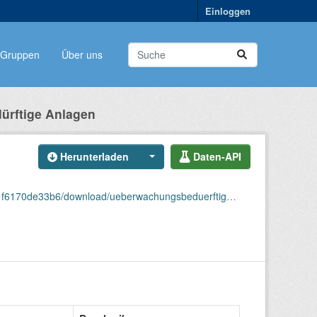
Einloggen
Gruppen
Über uns
rftige Anlagen
Herunterladen
Daten-API
e33b6/download/ueberwachungsbeduerftige_anlagen.csv