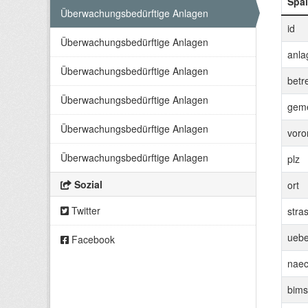
Spal
Überwachungsbedürftige Anlagen
id
Überwachungsbedürftige Anlagen
anla
Überwachungsbedürftige Anlagen
betr
Überwachungsbedürftige Anlagen
gem
Überwachungsbedürftige Anlagen
voro
Überwachungsbedürftige Anlagen
plz
Sozial
ort
Twitter
stra
ueb
Facebook
naec
bims