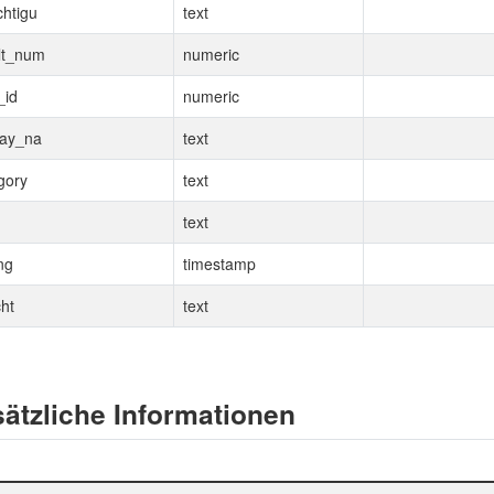
chtigu
text
lt_num
numeric
_id
numeric
lay_na
text
gory
text
text
ng
timestamp
cht
text
ätzliche Informationen