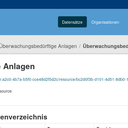
Datensätze
Organisationen
Überwachungsbedürftige Anlagen
Überwachungsbedü
 Anlagen
8-a2c0-4b7a-b5f0-cce48d2f5d2c/resource/bc2d0f3b-d101-4d51-8db0-1f6170d
ssource
enverzeichnis