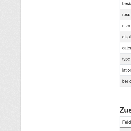
besi
resu
osm
disp
cate
type
latlo
beri
Zus
Feld